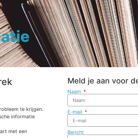
atie
rek
Meld je aan voor d
Naam
robleem te krijgen.
E-mail
ische informatie
tart met een
Bericht