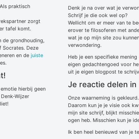
Als praktisch
Denk je na over wat je verwon
Schrijf je die ook wel op?
rekspartner zorgt
Wellicht om er meer van te be
er tafel komt.
erover te filosoferen met ander
wat je op mijn site zou kunnen
n de grondhouding,
verwondering.
of Socrates. Deze
eneren en de
juiste
Heb je een specifieke mening ov
es.
eigen gedachtengoed voor het
uit je eigen blogpost te schrij
t!
Je reactie delen i
emotie hierbij geen
r Denk-Wijzer
Onze waarneming is gekleurd.
iet!
Daarom kun je je visie ook kwi
mijn site schrijf, blijkt misschi
ogen heb. Misschien kun je i
Ik ben heel benieuwd van je te