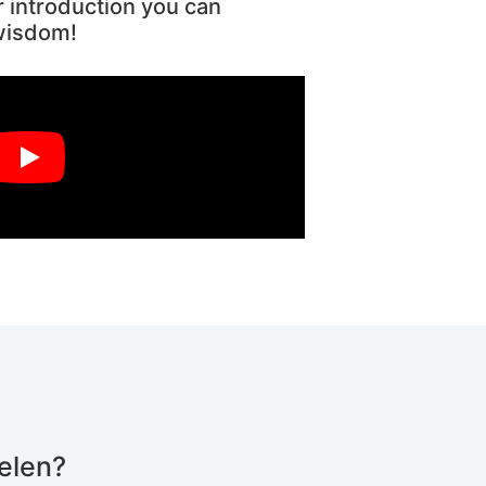
r introduction you can
 wisdom!
elen?