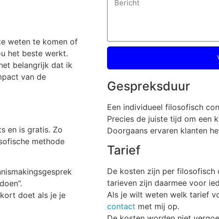
te weten te komen of
ou het beste werkt.
het belangrijk dat ik
mpact van de
Gespreksduur
Een individueel filosofisch co
Precies de juiste tijd om een
s en is gratis. Zo
Doorgaans ervaren klanten het
osofische methode
Tarief
De kosten zijn per filosofisch
nnismakingsgesprek
tarieven zijn daarmee voor ie
doen”.
Als je wilt weten welk tarief 
kort doet als je je
contact
met mij op.
De kosten worden niet vergo