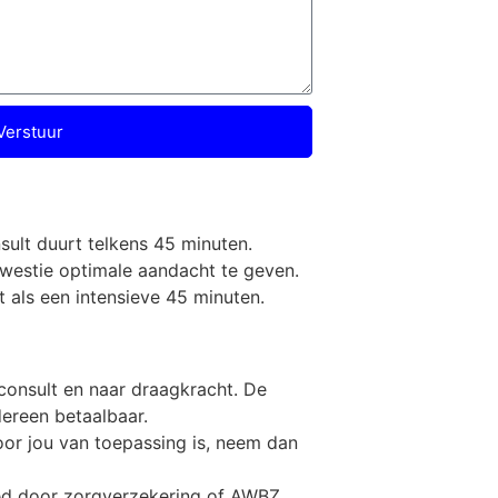
Verstuur
nsult duurt telkens 45 minuten.
 kwestie optimale aandacht te geven.
 als een intensieve 45 minuten.
 consult en naar draagkracht. De
dereen betaalbaar.
voor jou van toepassing is, neem dan
ed door zorgverzekering of AWBZ.